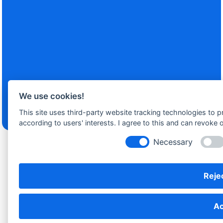
We use cookies!
This site uses third-party website tracking technologies to 
according to users' interests. I agree to this and can revoke 
Necessary
Häufig
gestellte Fragen
Rejec
Hier sind die häufig gestellten Fragen und unsere
Erläuterungen festgehalten. Ist Ihre Frage nicht dabei?
Ac
Wenden Sie sich direkt an uns, wir helfen Ihnen gerne weiter.