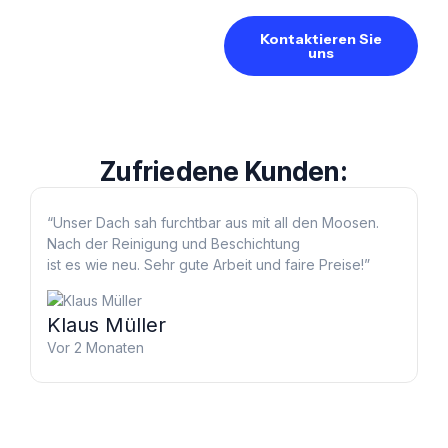
Kontaktieren Sie
uns
Zufriedene
Kunden:
“Unser Dach sah furchtbar aus mit all den Moosen.
Nach der Reinigung und Beschichtung
“Zunächst war ich skeptisch – so eine
ist es wie neu. Sehr gute Arbeit und faire Preise!”
Dachbeschichtung statt Neubau? Aber die
kostenlose Inspektion und das Angebot haben
überzeugt. Top Ergebnis!”
Gabriele Weber
Klaus Müller
Vor 6 Monate
Vor 2 Monaten