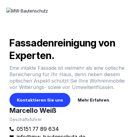
Fassadenreinigung
von
Experten.
Eine intakte Fassade ist vielmehr als eine optische
Bereicherung für Ihr Haus, denn neben diesem
optischen Aspekt schützt Sie Ihre Wohnimmobilie
vor Witterungs- sowie vor Umwelteinflüssen.
Kontaktieren Sie uns
Mehr Erfahren
Marcello Weiß
Geschäftsführer
05151 77 89 634
info@mw-bautenschutz.de